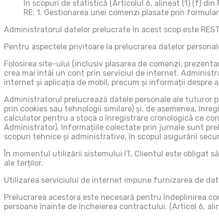
În scopuri de statistică (Articolul 6, alineat (1) (f) din
RE: 1. Gestionarea unei comenzi plasate prin formularu
Administratorul datelor prelucrate în acest scop este R
Pentru aspectele privitoare la prelucrarea datelor persona
Folosirea site-ului (inclusiv plasarea de comenzi, prezenta
crea mai întâi un cont prin serviciul de internet. Administr
internet și aplicația de mobil, precum și informații despre a
Administratorul prelucrează datele personale ale tuturor per
prin cookies sau tehnologii similare) și, de asemenea, înreg
calculator pentru a stoca o înregistrare cronologică ce conț
Administrator). Informațiile colectate prin jurnale sunt pre
scopuri tehnice și administrative, în scopul asigurării securi
În momentul utilizării sistemului IT, Clientul este obligat s
ale terților.
Utilizarea serviciului de internet impune furnizarea de date
Prelucrarea acestora este necesară pentru îndeplinirea cont
persoane înainte de încheierea contractului. (Articol 6, alin.