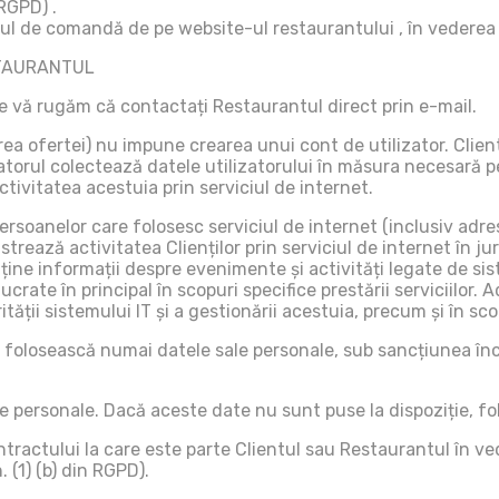
 RGPD) .
l de comandă de pe website-ul restaurantului , în vederea ac
ESTAURANTUL
le vă rugăm că contactați Restaurantul direct prin e-mail.
rea ofertei) nu impune crearea unui cont de utilizator. Clien
atorul colectează datele utilizatorului în măsura necesară pen
ctivitatea acestuia prin serviciul de internet.
soanelor care folosesc serviciul de internet (inclusiv adresa
istrează activitatea Clienților prin serviciul de internet în 
ine informații despre evenimente și activități legate de sist
lucrate în principal în scopuri specifice prestării serviciilo
tății sistemului IT și a gestionării acestuia, precum și în scop
ă folosească numai datele sale personale, sub sancțiunea încăl
 personale. Dacă aceste date nu sunt puse la dispoziție, folo
ractului la care este parte Clientul sau Restaurantul în vede
 (1) (b) din RGPD).