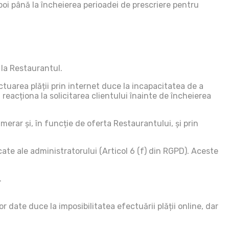
apoi până la încheierea perioadei de prescriere pentru
e la Restaurantul.
tuarea plății prin internet duce la incapacitatea de a
reacționa la solicitarea clientului înainte de încheierea
merar și, în funcție de oferta Restaurantului, și prin
icate ale administratorului (Articol 6 (f) din RGPD). Aceste
.
 date duce la imposibilitatea efectuării plății online, dar