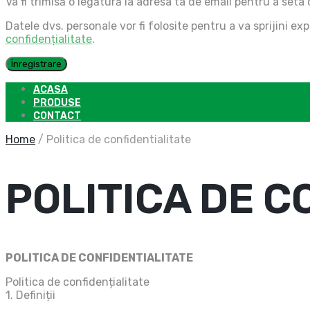
Va fi trimisă o legătură la adresa ta de email pentru a seta
Datele dvs. personale vor fi folosite pentru a va sprijini e
confidențialitate
.
Înregistrare
ACASA
PRODUSE
CONTACT
Home
/
Politica de confidentialitate
POLITICA DE C
POLITICA DE CONFIDENTIALITATE
Politica de confidențialitate
1. Definiții