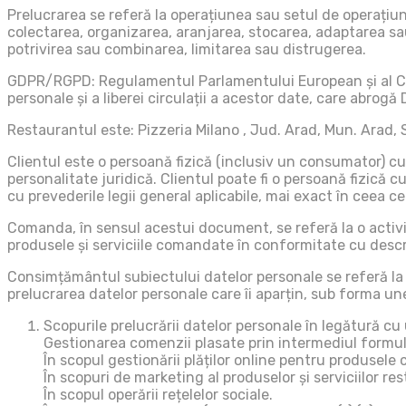
Prelucrarea se referă la operațiunea sau setul de operațiu
colectarea, organizarea, aranjarea, stocarea, adaptarea sau 
potrivirea sau combinarea, limitarea sau distrugerea.
GDPR/RGPD: Regulamentul Parlamentului European și al Consil
personale și a liberei circulații a acestor date, care abrogă
Restaurantul este: Pizzeria Milano , Jud. Arad, Mun. Arad, St
Clientul este o persoană fizică (inclusiv un consumator) cu
personalitate juridică. Clientul poate fi o persoană fizică c
cu prevederile legii general aplicabile, mai exact în ceea c
Comanda, în sensul acestui document, se referă la o activit
produsele și serviciile comandate în conformitate cu descri
Consimțământul subiectului datelor personale se referă la d
prelucrarea datelor personale care îi aparțin, sub forma une
Scopurile prelucrării datelor personale în legătură cu u
Gestionarea comenzii plasate prin intermediul formula
În scopul gestionării plăților online pentru produsele 
În scopuri de marketing al produselor și serviciilor res
În scopul operării rețelelor sociale.