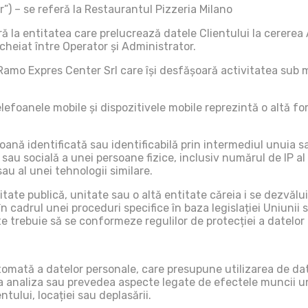
”) – se referă la Restaurantul Pizzeria Milano
ă la entitatea care prelucrează datele Clientului la cererea 
cheiat între Operator și Administrator.
Ramo Expres Center Srl care își desfășoară activitatea sub 
 telefoanele mobile și dispozitivele mobile reprezintă o altă 
oană identificată sau identificabilă prin intermediul unuia s
sau socială a unei persoane fizice, inclusiv numărul de IP al 
sau al unei tehnologii similare.
ritate publică, unitate sau o altă entitate căreia i se dezvăl
în cadrul unei proceduri specifice în baza legislației Uniuni
e trebuie să se conformeze regulilor de protecției a datelor a
utomată a datelor personale, care presupune utilizarea de da
 a analiza sau prevedea aspecte legate de efectele muncii une
tului, locației sau deplasării.