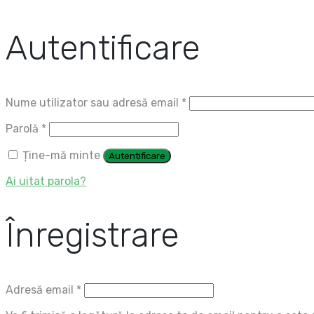
Autentificare
Obligatoriu
Nume utilizator sau adresă email
*
Obligatoriu
Parolă
*
Ține-mă minte
Autentificare
Ai uitat parola?
Înregistrare
Obligatoriu
Adresă email
*