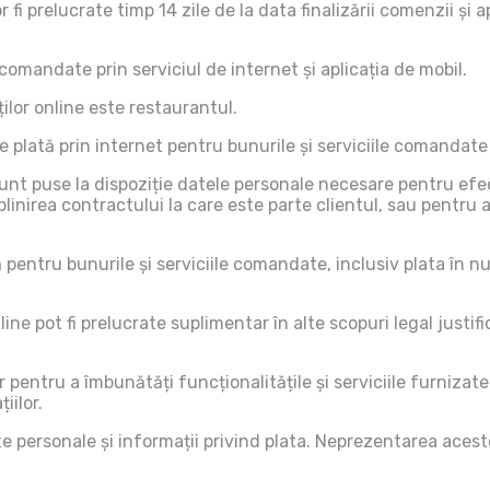
i prelucrate timp 14 zile de la data finalizării comenzii și 
 comandate prin serviciul de internet și aplicația de mobil.
ților online este restaurantul.
 de plată prin internet pentru bunurile și serviciile comandat
sunt puse la dispoziție datele personale necesare pentru efec
nirea contractului la care este parte clientul, sau pentru a 
 pentru bunurile și serviciile comandate, inclusiv plata în nu
line pot fi prelucrate suplimentar în alte scopuri legal justif
or pentru a îmbunătăți funcționalitățile și serviciile furnizate
iilor.
 personale și informații privind plata. Neprezentarea acestor