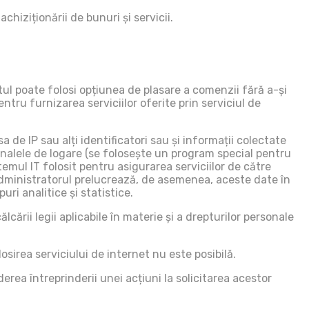
hiziționării de bunuri și servicii.
tul poate folosi opțiunea de plasare a comenzii fără a-și
tru furnizarea serviciilor oferite prin serviciul de
 de IP sau alți identificatori sau și informații colectate
jurnalele de logare (se folosește un program special pentru
emul IT folosit pentru asigurarea serviciilor de către
r. Administratorul prelucrează, de asemenea, aceste date în
uri analitice și statistice.
cării legii aplicabile în materie și a drepturilor personale
sirea serviciului de internet nu este posibilă.
rea întreprinderii unei acțiuni la solicitarea acestor