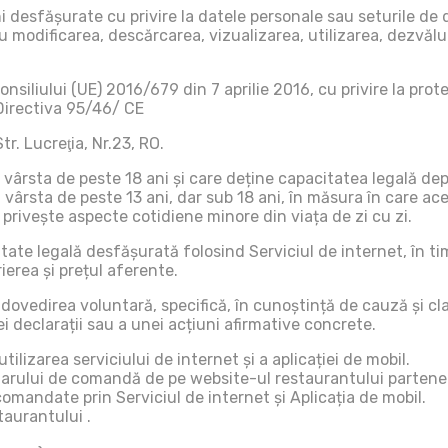
ni desfășurate cu privire la datele personale sau seturile 
modificarea, descărcarea, vizualizarea, utilizarea, dezvăluir
iului (UE) 2016/679 din 7 aprilie 2016, cu privire la protec
 Directiva 95/46/ CE
r. Lucreţia, Nr.23, RO.
 vârsta de peste 18 ani și care deține capacitatea legală de
u vârsta de peste 13 ani, dar sub 18 ani, în măsura în care ac
e privește aspecte cotidiene minore din viața de zi cu zi.
ate legală desfășurată folosind Serviciul de internet, în tim
erea și prețul aferente.
ovedirea voluntară, specifică, în cunoștință de cauză și clar
i declarații sau a unei acțiuni afirmative concrete.
tilizarea serviciului de internet și a aplicației de mobil.
rului de comandă de pe website-ul restaurantului partener, p
comandate prin Serviciul de internet și Aplicația de mobil.
taurantului .