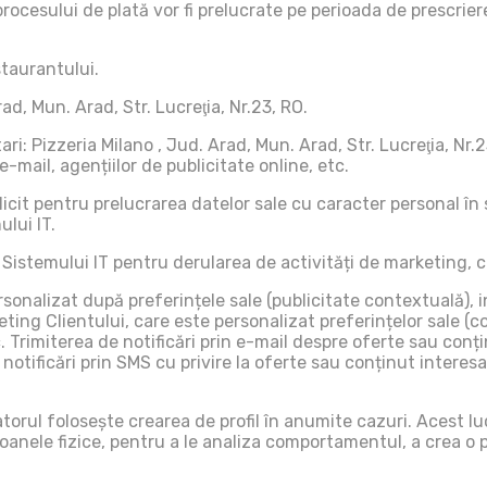
rocesului de plată vor fi prelucrate pe perioada de prescriere 
staurantului.
ad, Mun. Arad, Str. Lucreţia, Nr.23, RO.
ri: Pizzeria Milano , Jud. Arad, Mun. Arad, Str. Lucreţia, Nr
-mail, agențiilor de publicitate online, etc.
licit pentru prelucrarea datelor sale cu caracter personal 
lui IT.
 Sistemului IT pentru derularea de activități de marketing, c
sonalizat după preferințele sale (publicitate contextuală), 
eting Clientului, care este personalizat preferințelor sale (
. Trimiterea de notificări prin e-mail despre oferte sau conț
 notificări prin SMS cu privire la oferte sau conținut interes
torul folosește crearea de profil în anumite cazuri. Acest l
oanele fizice, pentru a le analiza comportamentul, a crea o p