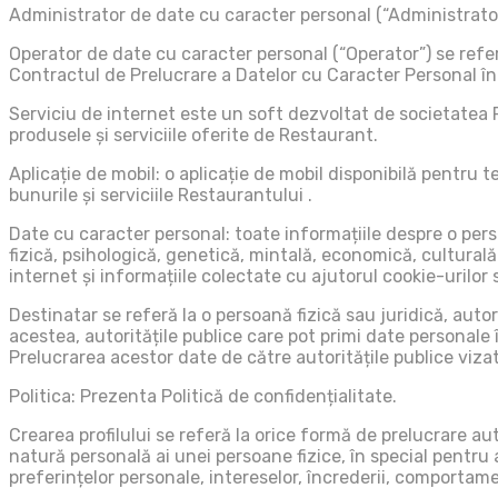
Administrator de date cu caracter personal (“Administrator
Operator de date cu caracter personal (“Operator”) se refer
Contractul de Prelucrare a Datelor cu Caracter Personal în
Serviciu de internet este un soft dezvoltat de societatea 
produsele și serviciile oferite de Restaurant.
Aplicație de mobil: o aplicație de mobil disponibilă pentru
bunurile și serviciile Restaurantului .
Date cu caracter personal: toate informațiile despre o pers
fizică, psihologică, genetică, mintală, economică, culturală 
internet și informațiile colectate cu ajutorul cookie-urilor 
Destinatar se referă la o persoană fizică sau juridică, auto
acestea, autoritățile publice care pot primi date personale 
Prelucrarea acestor date de către autoritățile publice vizat
Politica: Prezenta Politică de confidențialitate.
Crearea profilului se referă la orice formă de prelucrare a
natură personală ai unei persoane fizice, în special pentru
preferințelor personale, intereselor, încrederii, comportamen