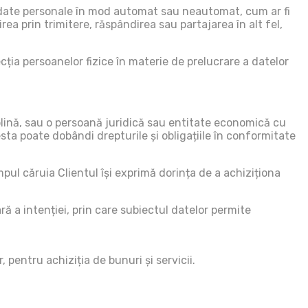
de date personale în mod automat sau neautomat, cum ar fi
ea prin trimitere, răspândirea sau partajarea în alt fel,
ția persoanelor fizice în materie de prelucrare a datelor
plină, sau o persoană juridică sau entitate economică cu
esta poate dobândi drepturile și obligațiile în conformitate
pul căruia Clientul își exprimă dorința de a achiziționa
ă a intenției, prin care subiectul datelor permite
entru achiziția de bunuri și servicii.