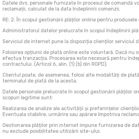
Datele dvs. personale furnizate în procesul de comandă vor f
reclamații, calculat de la data îndeplinirii comenzii.
RE: 2. În scopul gestionării plăților online pentru produsele
Administratorul datelor prelucrate în scopul îndeplinirii plă
Serviciul de internet pune la dispoziția clienților serviciul
Folosirea opțiunii de plată online este voluntară. Dacă nu 
efectua tranzacția. Procesarea este necesară pentru îndepli
contractului. (Articol 6, alin. (1) (b) din RGPD).
Clientul poate, de asemenea, folosi alte modalități de plată
terminalul de plată de la acesta.
Datele personale prelucrate în scopul gestionării plăților on
scopuri legitime sunt:
Realizarea de analize ale activității și preferințelor cliențil
Eventuala stabilire, urmărire sau apărare împotriva reclamaț
Gestionarea plăților prin internet impune furnizarea de date
nu exclude posibilitatea utilizării site-ului.