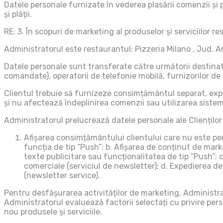
Datele personale furnizate în vederea plasării comenzii și p
și plății.
RE: 3. În scopuri de marketing al produselor și serviciilor re
Administratorul este restaurantul: Pizzeria Milano , Jud. Ar
Datele personale sunt transferate către următorii destinata
comandate), operatorii de telefonie mobilă, furnizorilor de e
Clientul trebuie să furnizeze consimțământul separat, exp
și nu afectează îndeplinirea comenzii sau utilizarea sistemu
Administratorul prelucrează datele personale ale Clienților
Afișarea consimțământului clientului care nu este per
funcția de tip “Push”; b. Afișarea de conținut de mark
texte publicitare sau funcționalitatea de tip “Push”; c
comerciale (serviciul de newsletter); d. Expedierea de
(newsletter service).
Pentru desfășurarea activităților de marketing, Administra
Administratorul evaluează factorii selectați cu privire pers
nou produsele și serviciile.