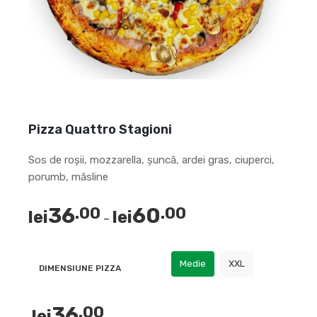
Pizza Quattro Stagioni
Sos de roșii, mozzarella, șuncă, ardei gras, ciuperci,
porumb, măsline
36
60
.00
.00
lei
lei
–
Medie
XXL
DIMENSIUNE PIZZA
36
.00
lei